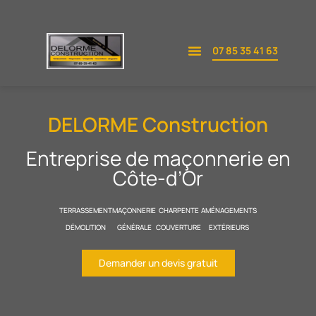
Aller
07 85 35 41 63
au
contenu
DELORME Construction
Entreprise de maçonnerie en
Côte-d’Or
TERRASSEMENT
MAÇONNERIE
CHARPENTE
AMÉNAGEMENTS
DÉMOLITION
GÉNÉRALE
COUVERTURE
EXTÉRIEURS
Demander un devis gratuit