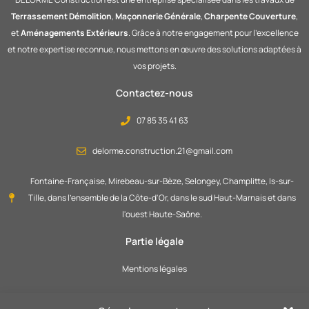
Terrassement Démolition
,
Maçonnerie Générale
,
Charpente
Couverture
,
et
Aménagements Extérieurs
. Grâce à notre engagement pour l’excellence
et notre expertise reconnue, nous mettons en œuvre des solutions adaptées à
vos projets.
Contactez-nous
07 85 35 41 63
delorme.construction.21@gmail.com
Fontaine-Française, Mirebeau-sur-Bèze, Selongey, Champlitte, Is-sur-
Tille, dans l'ensemble de la Côte-d'Or, dans le sud Haut-Marnais et dans
l'ouest Haute-Saône.
Partie légale
Mentions légales
Politique de confidentialité